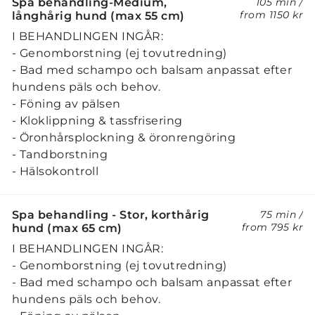
Spa behandling-Medium,
105 min
/
from
1150 kr
långhårig hund (max 55 cm)
I BEHANDLINGEN INGÅR:
- Genomborstning (ej tovutredning)
- Bad med schampo och balsam anpassat efter
hundens päls och behov.
- Föning av pälsen
- Kloklippning & tassfrisering
- Öronhårsplockning & öronrengöring
- Tandborstning
- Hälsokontroll
Spa behandling - Stor, korthårig
75 min
/
from
795 kr
hund (max 65 cm)
I BEHANDLINGEN INGÅR:
- Genomborstning (ej tovutredning)
- Bad med schampo och balsam anpassat efter
hundens päls och behov.